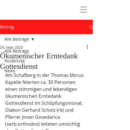
T
E
Z
N
T
R
Beitrag
E
E
Alle Beiträge
V
29. Sept. 2023
Alle Beiträge
Ökumenischer Erntedank
Rückblicke
Gottesdienst
n
News
Am Schafberg in der Thomas Morus 
e
W
i
Ö
Kapelle feierten ca. 30 Personen 
k
e
n
e
m
einen stimmigen und lebendigen 
u
ökumenischen Erntedank 
Gottesdienst im Schöpfungsmonat. 
Diakon Gerhard Scholz (rk) und 
Pfarrer Jovan Govedarica 
(serb.orthodox) leiteten umsichtig 