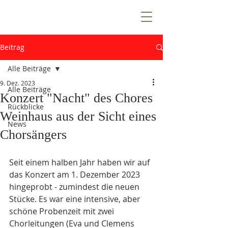
T
E
Z
N
T
R
Beitrag
E
E
Alle Beiträge
V
9. Dez. 2023
Alle Beiträge
Konzert "Nacht" des Chores
Rückblicke
Weinhaus aus der Sicht eines
n
News
e
Chorsängers
W
i
Ö
k
e
n
e
m
u
Seit einem halben Jahr haben wir auf 
das Konzert am 1. Dezember 2023 
hingeprobt - zumindest die neuen 
Stücke. Es war eine intensive, aber 
schöne Probenzeit mit zwei 
Chorleitungen (Eva und Clemens 