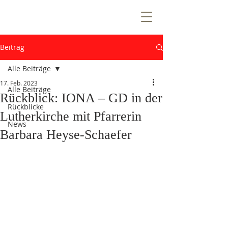
T
E
Z
N
T
R
Beitrag
E
E
Alle Beiträge
V
17. Feb. 2023
Alle Beiträge
Rückblick: IONA – GD in der
Rückblicke
Lutherkirche mit Pfarrerin
n
News
e
Barbara Heyse-Schaefer
W
i
Ö
k
e
n
e
m
u