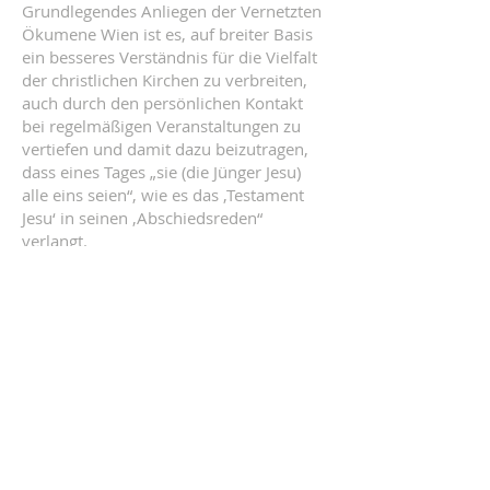
Grundlegendes Anliegen der Vernetzten
Ökumene Wien ist es, auf breiter Basis
ein besseres Verständnis für die Vielfalt
der christlichen Kirchen zu verbreiten,
auch durch den persönlichen Kontakt
bei regelmäßigen Veranstaltungen zu
vertiefen und damit dazu beizutragen,
dass eines Tages „sie (die Jünger Jesu)
alle eins seien“, wie es das ‚Testament
Jesu‘ in seinen ‚Abschiedsreden“
verlangt.
KONTAKT
Vernetzte Ökumene
Postadresse:
Pfarre Gersthof, Bischof Faber Platz 7,
1180 Wien
Heinrich Bica