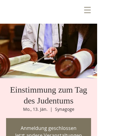
T
E
Z
N
T
R
E
E
V
n
e
W
i
Ö
Einstimmung zum Tag
k
e
n
e
m
u
des Judentums
Mo., 13. Jän.
  |  
Synagoge
Anmeldung geschlossen
Jetzt andere Veranstaltungen