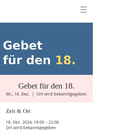
T
E
Z
N
T
R
E
E
V
n
e
W
i
Ö
Gebet für den 18.
k
e
n
e
m
u
Mi., 18. Dez.
  |  
Ort wird bekanntgegeben
Zeit & Ort
18. Dez. 2024, 18:00 – 22:00
Ort wird bekanntgegeben