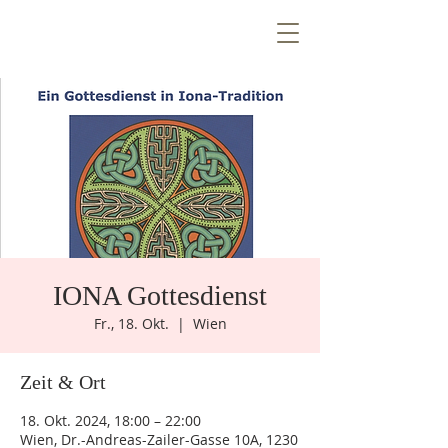
T
E
Z
N
T
R
E
E
V
n
e
W
i
Ö
IONA Gottesdienst
k
e
n
e
m
u
Fr., 18. Okt.
  |  
Wien
Zeit & Ort
18. Okt. 2024, 18:00 – 22:00
Wien, Dr.-Andreas-Zailer-Gasse 10A, 1230