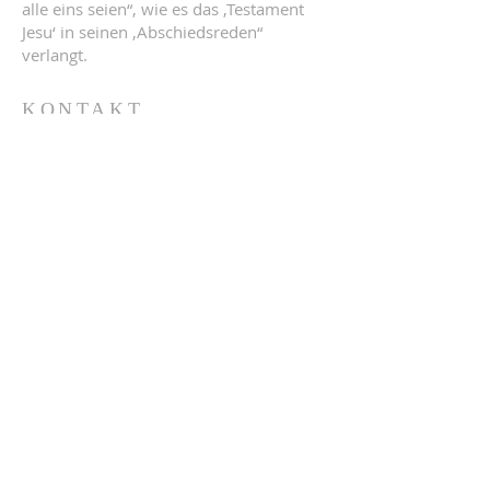
alle eins seien“, wie es das ‚Testament
Jesu‘ in seinen ‚Abschiedsreden“
verlangt.
KONTAKT
Vernetzte Ökumene
Postadresse:
Pfarre Gersthof, Bischof Faber Platz 7,
1180 Wien
Heinrich Bica
E-Mail:
vernetzte-oekumene@fly-up.at
Möchten Sie uns unterstützen? Hier
können Sie spenden:
Pfarre Gersthof,
AT94
2011 1000 0493 8100
,
Kennwort: Ökumene