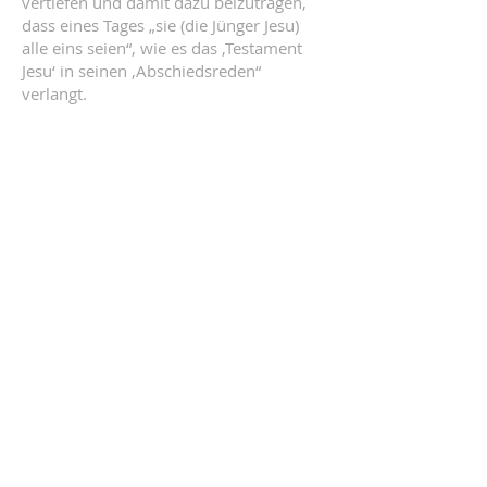
vertiefen und damit dazu beizutragen,
dass eines Tages „sie (die Jünger Jesu)
alle eins seien“, wie es das ‚Testament
Jesu‘ in seinen ‚Abschiedsreden“
verlangt.
KONTAKT
Vernetzte Ökumene
Postadresse:
Pfarre Gersthof, Bischof Faber Platz 7,
1180 Wien
Heinrich Bica
E-Mail:
vernetzte-oekumene@fly-up.at
Möchten Sie uns unterstützen? Hier
können Sie spenden:
Pfarre Gersthof,
AT94
2011 1000 0493 8100
,
Kennwort: Ökumene