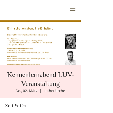
T
E
Z
N
T
R
E
E
V
n
e
W
i
Ö
Kennenlernabend LUV-
k
e
n
e
m
u
Veranstaltung
Do., 02. März
  |  
Lutherkirche
Zeit & Ort