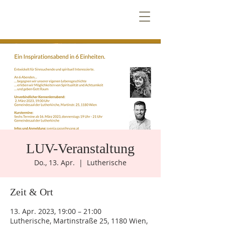
T
E
Z
N
T
R
E
E
V
n
e
W
i
Ö
LUV-Veranstaltung
k
e
n
e
m
u
Do., 13. Apr.
  |  
Lutherische
Zeit & Ort
13. Apr. 2023, 19:00 – 21:00
Lutherische, Martinstraße 25, 1180 Wien,