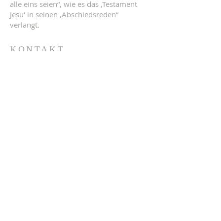
alle eins seien“, wie es das ‚Testament
Jesu‘ in seinen ‚Abschiedsreden“
verlangt.
KONTAKT
Vernetzte Ökumene
Postadresse:
Pfarre Gersthof, Bischof Faber Platz 7,
1180 Wien
Heinrich Bica
E-Mail:
vernetzte-oekumene@fly-up.at
Möchten Sie uns unterstützen? Hier
können Sie spenden:
Pfarre Gersthof,
AT94
2011 1000 0493 8100
,
Kennwort: Ökumene