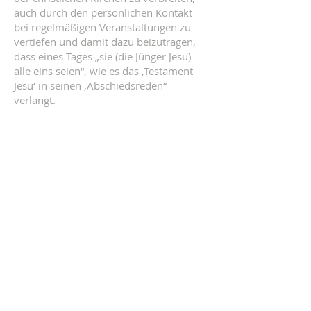
auch durch den persönlichen Kontakt
bei regelmäßigen Veranstaltungen zu
vertiefen und damit dazu beizutragen,
dass eines Tages „sie (die Jünger Jesu)
alle eins seien“, wie es das ‚Testament
Jesu‘ in seinen ‚Abschiedsreden“
verlangt.
KONTAKT
Vernetzte Ökumene
Postadresse:
Pfarre Gersthof, Bischof Faber Platz 7,
1180 Wien
Heinrich Bica
E-Mail:
vernetzte-oekumene@fly-up.at
Möchten Sie uns unterstützen? Hier
können Sie spenden: