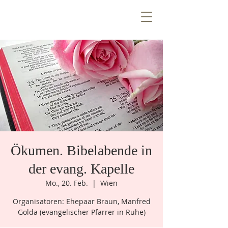
T
E
Z
N
T
R
E
E
V
n
e
W
i
Ö
Ökumen. Bibelabende in
k
e
n
e
m
u
der evang. Kapelle
Mo., 20. Feb.
  |  
Wien
Organisatoren: Ehepaar Braun, Manfred