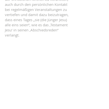
auch durch den persönlichen Kontakt
bei regelmäßigen Veranstaltungen zu
vertiefen und damit dazu beizutragen,
dass eines Tages „sie (die Jünger Jesu)
alle eins seien“, wie es das ‚Testament
Jesu‘ in seinen ‚Abschiedsreden“
verlangt.
KONTAKT
Vernetzte Ökumene
Postadresse:
Pfarre Gersthof, Bischof Faber Platz 7,
1180 Wien
Heinrich Bica
E-Mail:
vernetzte-oekumene@fly-up.at
Möchten Sie uns unterstützen? Hier
können Sie spenden: