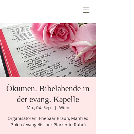
T
E
Z
N
T
R
E
E
V
n
e
W
i
Ö
Ökumen. Bibelabende in
k
e
n
e
m
u
der evang. Kapelle
Mo., 04. Sep.
  |  
Wien
Organisatoren: Ehepaar Braun, Manfred