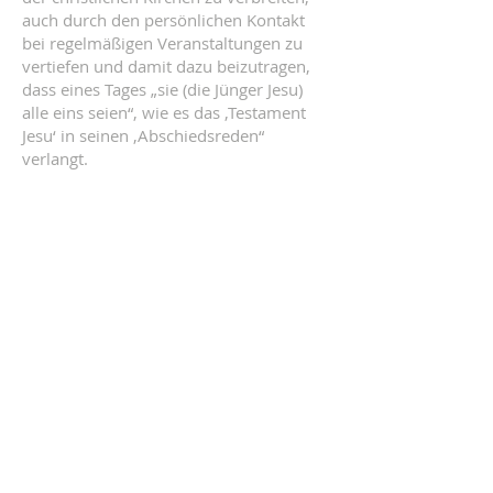
auch durch den persönlichen Kontakt
bei regelmäßigen Veranstaltungen zu
vertiefen und damit dazu beizutragen,
dass eines Tages „sie (die Jünger Jesu)
alle eins seien“, wie es das ‚Testament
Jesu‘ in seinen ‚Abschiedsreden“
verlangt.
KONTAKT
Vernetzte Ökumene
Postadresse:
Pfarre Gersthof, Bischof Faber Platz 7,
1180 Wien
Heinrich Bica
E-Mail:
vernetzte-oekumene@fly-up.at
Möchten Sie uns unterstützen? Hier
können Sie spenden: