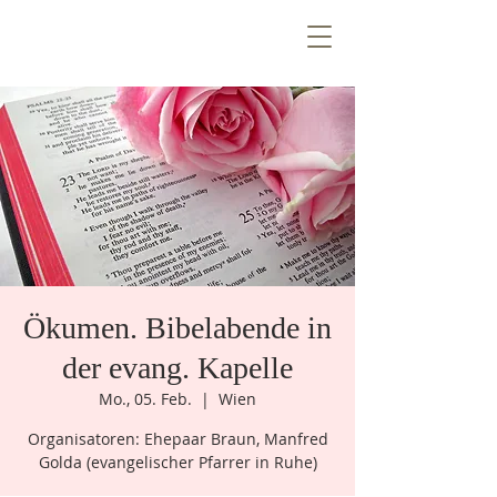
T
E
Z
N
T
R
E
E
V
n
e
W
i
Ö
Ökumen. Bibelabende in
k
e
n
e
m
u
der evang. Kapelle
Mo., 05. Feb.
  |  
Wien
Organisatoren: Ehepaar Braun, Manfred