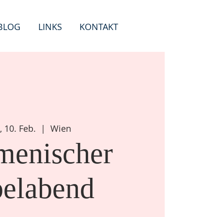
BLOG
LINKS
KONTAKT
, 10. Feb.
  |  
Wien
enischer
belabend