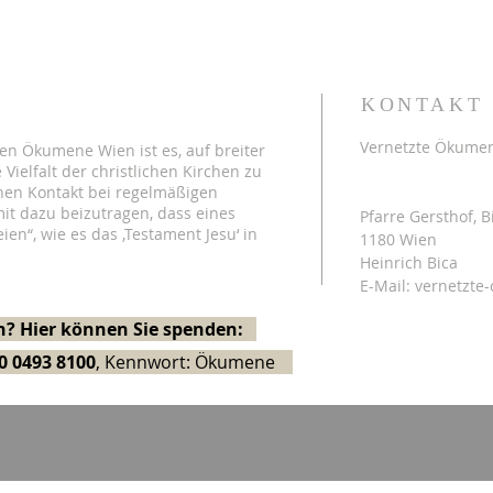
KONTAKT
Vernetzte Ökume
en Ökumene Wien ist es, auf breiter
 Vielfalt der christlichen Kirchen zu
hen Kontakt bei regelmäßigen
Postadresse:
it dazu beizutragen, dass eines
Pfarre Gersthof, B
eien“, wie es das ‚Testament Jesu‘ in
1180 Wien
Heinrich Bica
E-Mail:
vernetzte
? Hier können Sie spenden:
0 0493 8100
, Kennwort: Ökumene