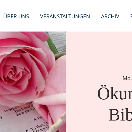
ÜBER UNS
VERANSTALTUNGEN
ARCHIV
T
E
n
Mo.
e
W
i
Ökum
Bi