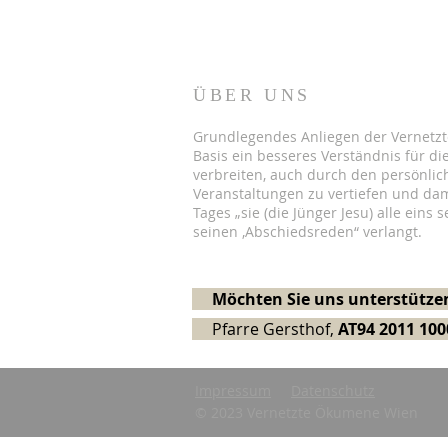
ÜBER UNS
Grundlegendes Anliegen der Vernetzt
Basis ein besseres Verständnis für die
verbreiten, auch durch den persönlic
Veranstaltungen zu vertiefen und dam
Tages „sie (die Jünger Jesu) alle eins s
seinen ‚Abschiedsreden“ verlangt.
Möchten Sie uns unterstützen
Pfarre Gersthof,
AT94 2011 100
Impressum
Datenschutz
© 2023 Vernetzte Ökumene Wien