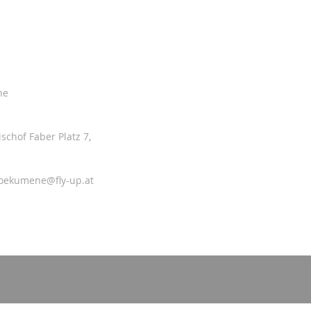
ne
ischof Faber Platz 7,
-oekumene@fly-up.at