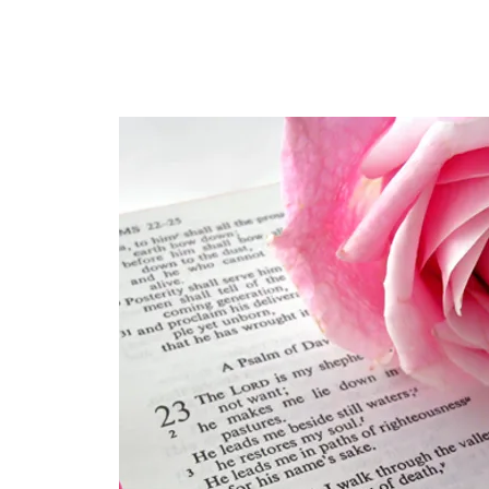
T
E
Z
N
R
E
V
Ö
k
e
n
e
m
u