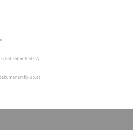
ne
ischof Faber Platz 7,
-oekumene@fly-up.at