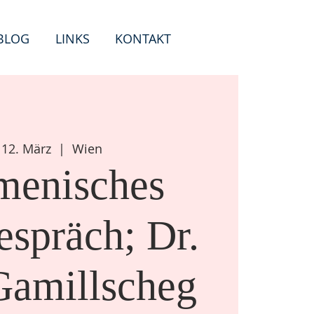
BLOG
LINKS
KONTAKT
, 12. März
  |  
Wien
enisches
espräch; Dr.
Gamillscheg