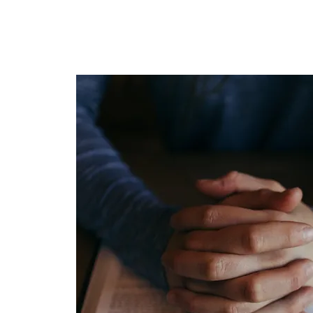
T
E
Z
N
R
E
V
Ö
k
e
n
e
m
u