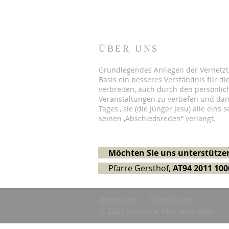
ÜBER UNS
Grundlegendes Anliegen der Vernetzt
Basis ein besseres Verständnis für die
verbreiten, auch durch den persönlic
Veranstaltungen zu vertiefen und dam
Tages „sie (die Jünger Jesu) alle eins s
seinen ‚Abschiedsreden“ verlangt.
Möchten Sie uns unterstützen
Pfarre Gersthof,
AT94 2011 100
Impressum
Datenschutz
© 2023 Vernetzte Ökumene Wien