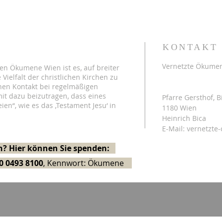
KONTAKT
Vernetzte Ökume
en Ökumene Wien ist es, auf breiter
 Vielfalt der christlichen Kirchen zu
hen Kontakt bei regelmäßigen
Postadresse:
it dazu beizutragen, dass eines
Pfarre Gersthof, B
eien“, wie es das ‚Testament Jesu‘ in
1180 Wien
Heinrich Bica
E-Mail:
vernetzte
? Hier können Sie spenden:
0 0493 8100
, Kennwort: Ökumene