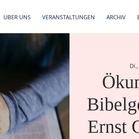
ÜBER UNS
VERANSTALTUNGEN
ARCHIV
T
E
Di.
Ökum
n
e
W
i
Bibelg
Ernst 