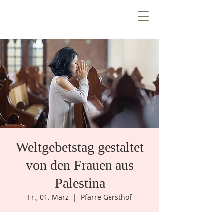
T
E
Z
N
T
R
E
E
V
n
e
W
i
Ö
Weltgebetstag gestaltet
k
e
n
e
m
u
von den Frauen aus
Palestina
Fr., 01. März
  |  
Pfarre Gersthof