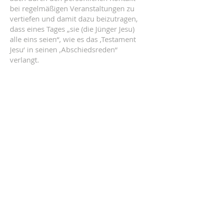
bei regelmäßigen Veranstaltungen zu
vertiefen und damit dazu beizutragen,
dass eines Tages „sie (die Jünger Jesu)
alle eins seien“, wie es das ‚Testament
Jesu‘ in seinen ‚Abschiedsreden“
verlangt.
KONTAKT
Vernetzte Ökumene
Postadresse:
Pfarre Gersthof, Bischof Faber Platz 7,
1180 Wien
Heinrich Bica
E-Mail:
vernetzte-oekumene@fly-up.at
Möchten Sie uns unterstützen? Hier
können Sie spenden:
Pfarre Gersthof,
AT94
2011 1000 0493 8100
,