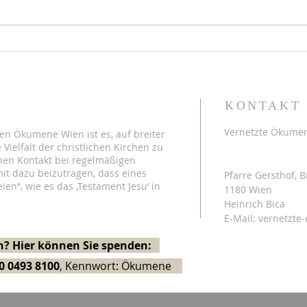
Donnerstagtreff am 8.9.2022
KONTAKT
Vernetzte Ökume
en Ökumene Wien ist es, auf breiter
 Vielfalt der christlichen Kirchen zu
hen Kontakt bei regelmäßigen
Postadresse:
it dazu beizutragen, dass eines
Pfarre Gersthof, B
eien“, wie es das ‚Testament Jesu‘ in
1180 Wien
Heinrich Bica
E-Mail:
vernetzte
? Hier können Sie spenden:
0 0493 8100
, Kennwort: Ökumene