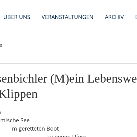
ÜBER UNS
VERANSTALTUNGEN
ARCHIV
T
E
s
senbichler (M)ein Lebenswe
n
e
W
i
 Klippen
n
ürmische See
					im geretteten Boot
								zu neuen Ufern....