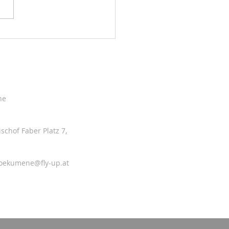
ne
ischof Faber Platz 7,
-oekumene@fly-up.at