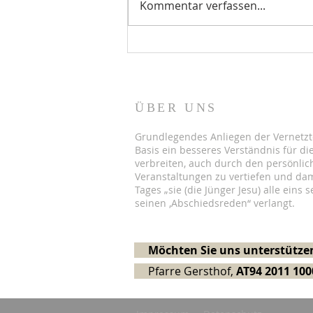
Kommentar verfassen...
Kirchen mit Zukunft
ÜBER UNS
Grundlegendes Anliegen der Vernetzt
Basis ein besseres Verständnis für die
verbreiten, auch durch den persönlic
Veranstaltungen zu vertiefen und dam
Tages „sie (die Jünger Jesu) alle eins s
seinen ‚Abschiedsreden“ verlangt.
Möchten Sie uns unterstützen
Pfarre Gersthof,
AT94 2011 100