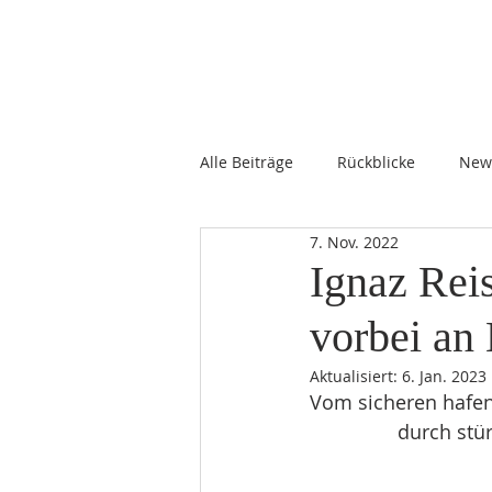
T
E
Z
N
R
E
Alle Beiträge
Rückblicke
New
V
7. Nov. 2022
Ignaz Rei
Ö
vorbei an
k
e
n
e
m
u
Aktualisiert:
6. Jan. 2023
Vom sicheren hafe
		durch st